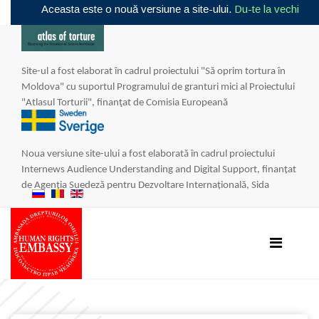
Aceasta este o nouă versiune a site-ului.
Du-te la vechi
Site-ul a fost elaborat în cadrul proiectului "Să oprim tortura în
Moldova" cu suportul Programului de granturi mici al Proiectului
"Atlasul Torturii", finanţat de Comisia Europeană
Noua
versiune
site
-
ului
a
fost
elaborat
ă î
n
cadrul
proiectului
Internews
Audience
Understanding
and
Digital
Support
,
finan
ţ
at
de
Agen
ț
ia
Suedez
ă
pentru
Dezvoltare
Interna
ț
ional
ă,
Sida