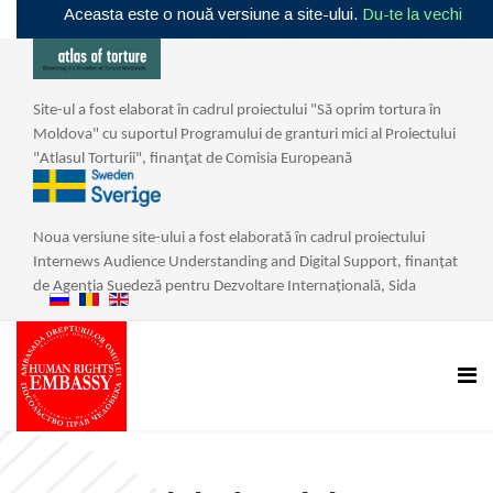
Aceasta este o nouă versiune a site-ului.
Du-te la vechi
Site-ul a fost elaborat în cadrul proiectului "Să oprim tortura în
Moldova" cu suportul Programului de granturi mici al Proiectului
"Atlasul Torturii", finanţat de Comisia Europeană
Noua
versiune
site
-
ului
a
fost
elaborat
ă î
n
cadrul
proiectului
Internews
Audience
Understanding
and
Digital
Support
,
finan
ţ
at
de
Agen
ț
ia
Suedez
ă
pentru
Dezvoltare
Interna
ț
ional
ă,
Sida