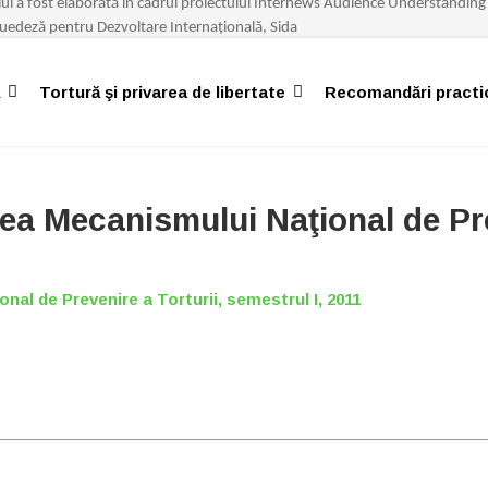
lui
a
fost
elaborat
ă î
n
cadrul
proiectului
Internews
Audience
Understanding
uedez
ă
pentru
Dezvoltare
Interna
ț
ional
ă,
Sida
Tortură şi privarea de libertate
Recomandări practi
tea Mecanismului Naţional de Pre
nal de Prevenire a Torturii, semestrul I, 2011