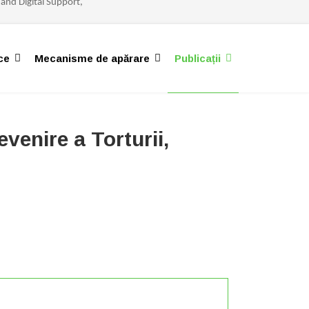
and
Digital
Support
,
ce
Mecanisme de apărare
Publicații
venire a Torturii,