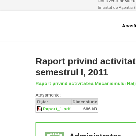
Noua
versiune
site
-
u
finan
ţ
at
de
Agen
ț
ia
S
Acasă
Raport privind activita
semestrul I, 2011
Raport privind activitatea Mecanismului Naţio
Atașamente:
Fișier
Dimensiune
Raport_1.pdf
686 kB