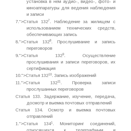
установка в нем аудио-, видео-, фото- и
киноаппаратуры для ведения наблюдения
и записи
7
7.">Статья 132
. Наблюдение за жилищем с
использованием технических средств,
обеспечивающих запись
8
8.">Статья 132
. Прослушивание и запись
переговоров
9
9.">Статья 132
. Осуществление
прослушивания и записи переговоров, их
сертификация
10
10.">Статья 132
. Запись изображений
11
11.">Статья 132
. Проверка записи
прослушанных переговоров
Статья 133. Задержание, изучение, передача,
досмотр и выемка почтовых отправлений
Статья 134. Осмотр и выемка почтовых
отправлений
1
1.">Статья 134
. Мониторинг соединений,
относящихся к телеграфным и